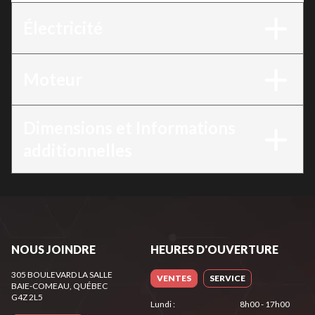
Électricité
Moteur
Dimensions et Informations
additionnelles
NOUS JOINDRE
HEURES D'OUVERTURE
305 BOULEVARD LA SALLE
VENTES
SERVICE
BAIE-COMEAU
, QUÉBEC
G4Z 2L5
Lundi
:
8h00 - 17h00