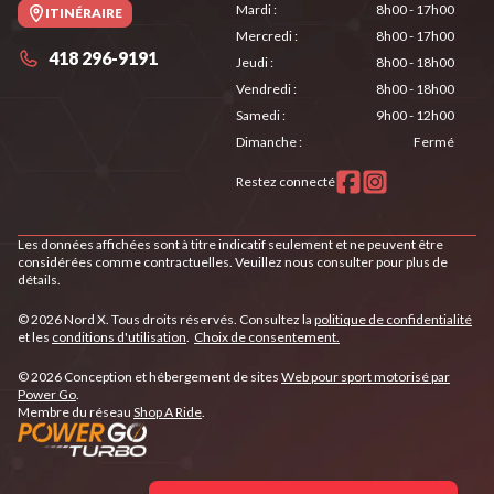
Mardi
:
8h00 - 17h00
ITINÉRAIRE
Mercredi
:
8h00 - 17h00
418 296-9191
Jeudi
:
8h00 - 18h00
Vendredi
:
8h00 - 18h00
Samedi
:
9h00 - 12h00
Dimanche
:
Fermé
Restez connecté
Les données affichées sont à titre indicatif seulement et ne peuvent être
considérées comme contractuelles. Veuillez nous consulter pour plus de
détails.
© 2026 Nord X. Tous droits réservés. Consultez la
politique de confidentialité
et les
conditions d'utilisation
.
Choix de consentement.
© 2026 Conception et hébergement de sites
Web pour sport motorisé par
Power Go
.
Membre du réseau
Shop A Ride
.