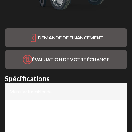
DEMANDE DE FINANCEMENT
ÉVALUATION DE VOTRE ÉCHANGE
Spécifications
Manufacturier
Honda
:
Modèle
:
EM5000S3CT2
Version
:
EM5000S3CT2