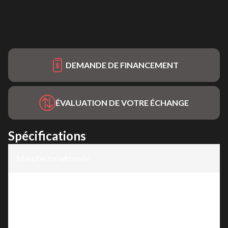
DEMANDE DE FINANCEMENT
ÉVALUATION DE VOTRE ÉCHANGE
Spécifications
Manufacturier
Honda
:
Modèle
:
EM3000C3
Version
:
EM3000C3