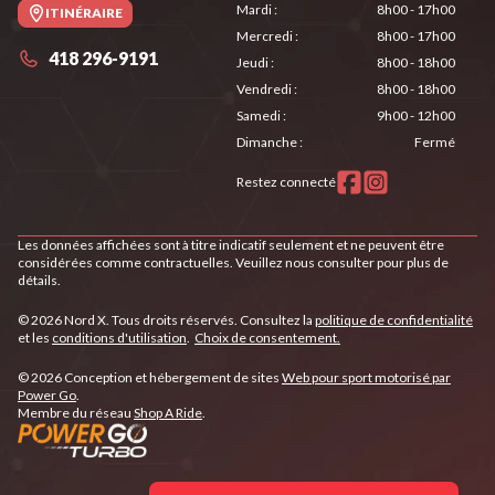
Mardi
:
8h00 - 17h00
ITINÉRAIRE
Mercredi
:
8h00 - 17h00
418 296-9191
Jeudi
:
8h00 - 18h00
Vendredi
:
8h00 - 18h00
Samedi
:
9h00 - 12h00
Dimanche
:
Fermé
Restez connecté
Les données affichées sont à titre indicatif seulement et ne peuvent être
considérées comme contractuelles. Veuillez nous consulter pour plus de
détails.
© 2026 Nord X. Tous droits réservés. Consultez la
politique de confidentialité
et les
conditions d'utilisation
.
Choix de consentement.
© 2026 Conception et hébergement de sites
Web pour sport motorisé par
Power Go
.
Membre du réseau
Shop A Ride
.