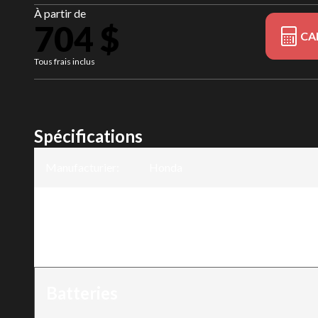
À partir de
704 $
CA
Tous frais inclus
Spécifications
Manufacturier
:
Honda
Modèle
:
DP50120CA
Version
:
DP50120CA
Batteries