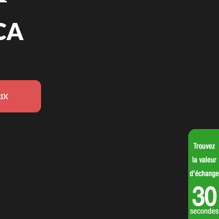
CA
IX