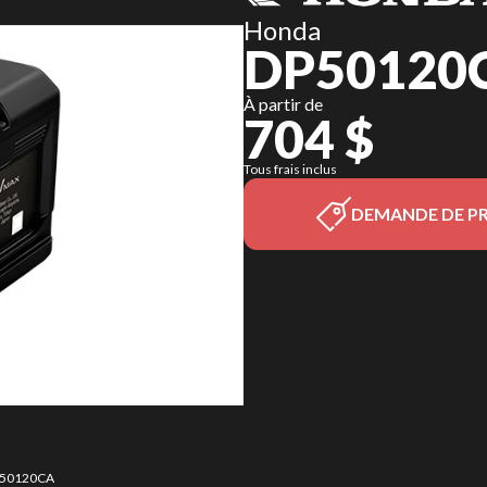
Honda
DP50120
À partir de
704 $
Tous frais inclus
DEMANDE DE PR
DP50120CA