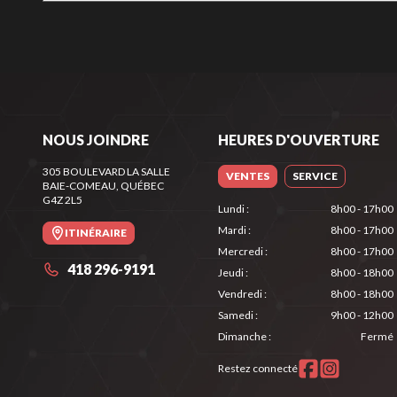
NOUS JOINDRE
HEURES D'OUVERTURE
305 BOULEVARD LA SALLE
VENTES
SERVICE
BAIE-COMEAU
, QUÉBEC
G4Z 2L5
Lundi
:
8h00 - 17h00
Mardi
:
8h00 - 17h00
ITINÉRAIRE
Mercredi
:
8h00 - 17h00
418 296-9191
Jeudi
:
8h00 - 18h00
Vendredi
:
8h00 - 18h00
Samedi
:
9h00 - 12h00
Dimanche
:
Fermé
Restez connecté