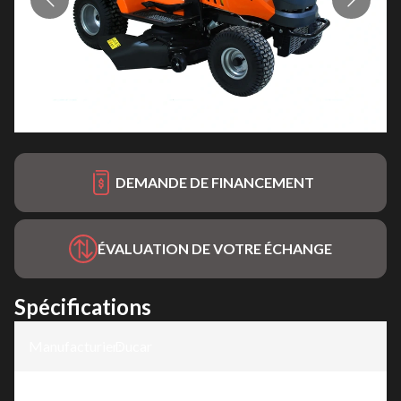
DEMANDE DE FINANCEMENT
ÉVALUATION DE VOTRE ÉCHANGE
Spécifications
Manufacturier
Ducar
:
Modèle
:
Tracteur à gazon 38"