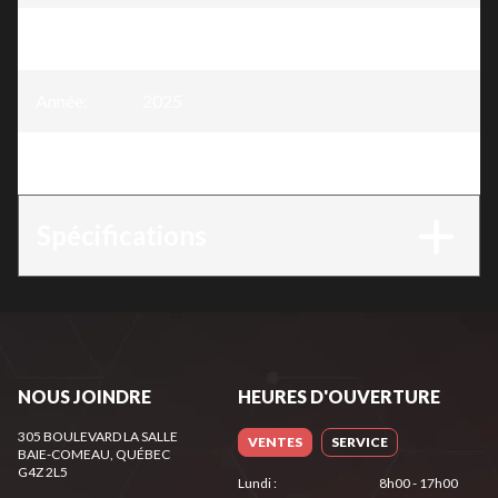
Modèle
:
Tondeuse Électrique 13"
Année
:
2025
Version
:
Tondeuse Électrique 13"
Spécifications
NOUS JOINDRE
HEURES D'OUVERTURE
305 BOULEVARD LA SALLE
VENTES
SERVICE
BAIE-COMEAU
, QUÉBEC
G4Z 2L5
Lundi
:
8h00 - 17h00