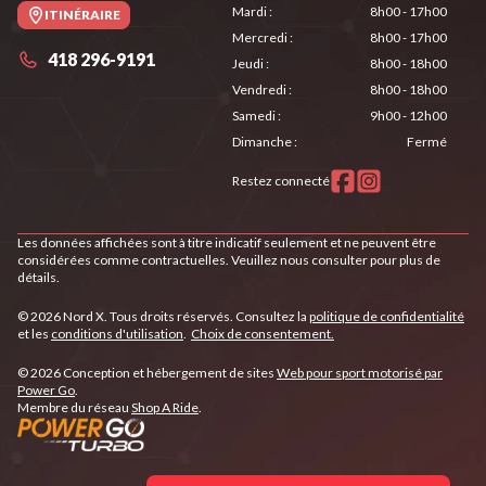
Mardi
:
8h00 - 17h00
ITINÉRAIRE
Mercredi
:
8h00 - 17h00
418 296-9191
Jeudi
:
8h00 - 18h00
Vendredi
:
8h00 - 18h00
Samedi
:
9h00 - 12h00
Dimanche
:
Fermé
Restez connecté
Les données affichées sont à titre indicatif seulement et ne peuvent être
considérées comme contractuelles. Veuillez nous consulter pour plus de
détails.
© 2026 Nord X. Tous droits réservés. Consultez la
politique de confidentialité
et les
conditions d'utilisation
.
Choix de consentement.
© 2026 Conception et hébergement de sites
Web pour sport motorisé par
Power Go
.
Membre du réseau
Shop A Ride
.