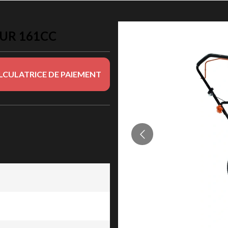
EUR 161CC
LCULATRICE DE PAIEMENT
161cc