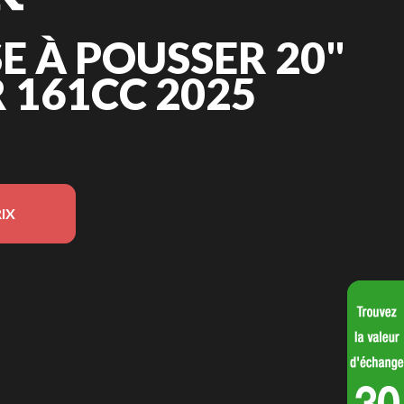
 À POUSSER 20"
 161CC 2025
IX
ur l'image est le Tondeuse à pousser 20" - Moteur 161cc