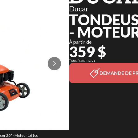
Ducar
TONDEUSE
- MOTEUR
À partir de
359 $
Tous frais inclus
DEMANDE DE PR
sser 20" - Moteur 161cc
La version du modèle s