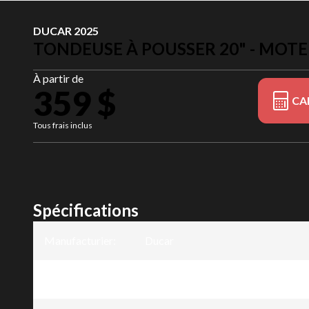
DUCAR 2025
TONDEUSE À POUSSER 20" - MOT
À partir de
359 $
CA
Tous frais inclus
Spécifications
Manufacturier
:
Ducar
Modèle
:
Tondeuse à pousser 20" - Moteur 