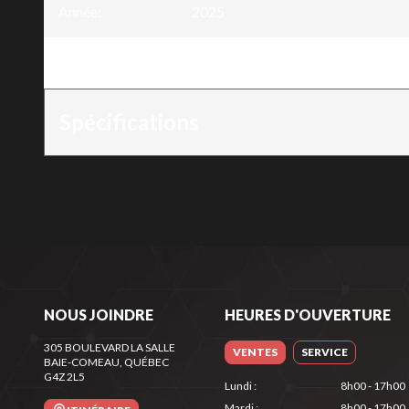
Année
:
2025
Version
:
Tondeuse à pousser 20" - Moteur 
Spécifications
NOUS JOINDRE
HEURES D'OUVERTURE
305 BOULEVARD LA SALLE
VENTES
SERVICE
BAIE-COMEAU
, QUÉBEC
G4Z 2L5
Lundi
:
8h00 - 17h00
Mardi
:
8h00 - 17h00