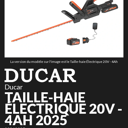
La version du modèle sur l'image est le Taille-haie Électrique 20V - 4Ah
Ducar
TAILLE-HAIE
ÉLECTRIQUE 20V -
4AH 2025