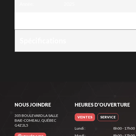
Année
:
2025
Version
:
Station d'alimentation portable -
Spécifications
NOUS JOINDRE
HEURES D'OUVERTURE
305 BOULEVARD LA SALLE
VENTES
SERVICE
BAIE-COMEAU
, QUÉBEC
G4Z 2L5
Lundi
:
8h00 - 17h00
Mardi
:
8h00 - 17h00