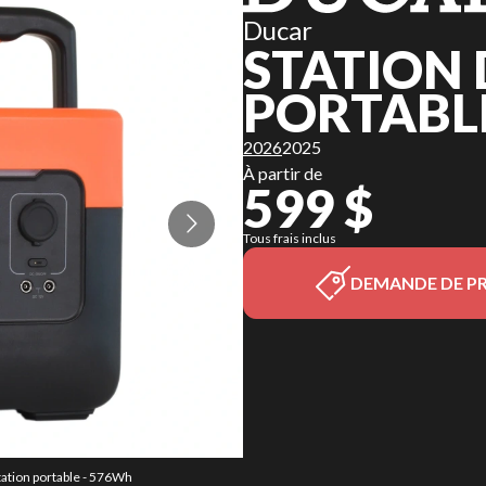
Ducar
STATION 
PORTABLE
2026
2025
À partir de
599 $
Tous frais inclus
DEMANDE DE PR
tation portable - 576Wh
La version du modèle s