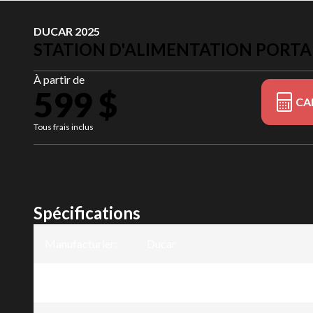
DUCAR 2025
STATION D'ALIMENTATION PORTA
À partir de
599 $
CA
Tous frais inclus
Spécifications
Manufacturier
:
Ducar
Modèle
:
Station d'alimentation portable -