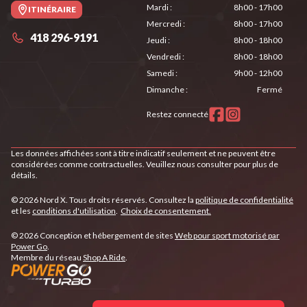
Mardi
:
8h00 - 17h00
ITINÉRAIRE
Mercredi
:
8h00 - 17h00
418 296-9191
Jeudi
:
8h00 - 18h00
Vendredi
:
8h00 - 18h00
Samedi
:
9h00 - 12h00
Dimanche
:
Fermé
Restez connecté
Les données affichées sont à titre indicatif seulement et ne peuvent être
considérées comme contractuelles. Veuillez nous consulter pour plus de
détails.
© 2026 Nord X. Tous droits réservés. Consultez la
politique de confidentialité
et les
conditions d'utilisation
.
Choix de consentement.
© 2026 Conception et hébergement de sites
Web pour sport motorisé par
Power Go
.
Membre du réseau
Shop A Ride
.