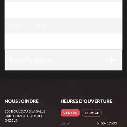
Modèle
:
Souffleuse à neige 34″, 375 cc
Année
:
2025
Version
:
Souffleuse à neige 34″, 375 cc
Spécifications
NOUS JOINDRE
HEURES D'OUVERTURE
305 BOULEVARD LA SALLE
VENTES
SERVICE
BAIE-COMEAU
, QUÉBEC
G4Z 2L5
Lundi
:
8h00 - 17h00