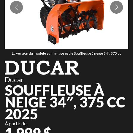
La version du modèle sur l'image est le Souffleuse à neige 34″, 375 cc
Ducar
SOUFFLEUSE À
NEIGE 34″, 375 CC
2025
À partir de
1 999 $