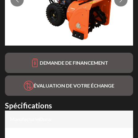
DEMANDE DE FINANCEMENT
ÉVALUATION DE VOTRE ÉCHANGE
Spécifications
Manufacturier
Ducar
:
Modèle
:
Souffleuse à neige 26"