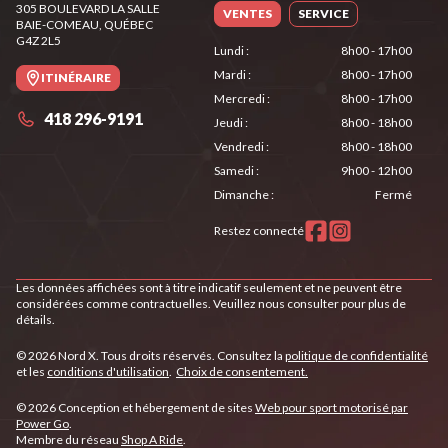
305 BOULEVARD LA SALLE
VENTES
SERVICE
BAIE-COMEAU
, QUÉBEC
G4Z 2L5
Lundi
:
8h00 - 17h00
Mardi
:
8h00 - 17h00
ITINÉRAIRE
Mercredi
:
8h00 - 17h00
418 296-9191
Jeudi
:
8h00 - 18h00
Vendredi
:
8h00 - 18h00
Samedi
:
9h00 - 12h00
Dimanche
:
Fermé
Restez connecté
Les données affichées sont à titre indicatif seulement et ne peuvent être
considérées comme contractuelles. Veuillez nous consulter pour plus de
détails.
© 2026 Nord X. Tous droits réservés. Consultez la
politique de confidentialité
et les
conditions d'utilisation
.
Choix de consentement.
© 2026 Conception et hébergement de sites
Web pour sport motorisé par
Power Go
.
Membre du réseau
Shop A Ride
.