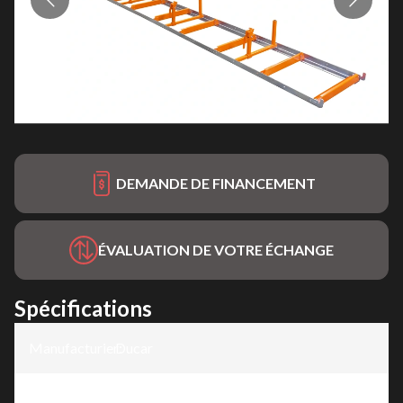
DEMANDE DE FINANCEMENT
ÉVALUATION DE VOTRE ÉCHANGE
Spécifications
Manufacturier
Ducar
:
Modèle
:
Scierie mobile 18"