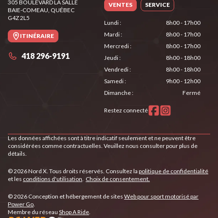
305 BOULEVARD LA SALLE
VENTES
SERVICE
BAIE-COMEAU
, QUÉBEC
G4Z 2L5
Lundi
:
8h00 - 17h00
Mardi
:
8h00 - 17h00
ITINÉRAIRE
Mercredi
:
8h00 - 17h00
418 296-9191
Jeudi
:
8h00 - 18h00
Vendredi
:
8h00 - 18h00
Samedi
:
9h00 - 12h00
Dimanche
:
Fermé
Restez connecté
Les données affichées sont à titre indicatif seulement et ne peuvent être
considérées comme contractuelles. Veuillez nous consulter pour plus de
détails.
© 2026 Nord X. Tous droits réservés. Consultez la
politique de confidentialité
et les
conditions d'utilisation
.
Choix de consentement.
© 2026 Conception et hébergement de sites
Web pour sport motorisé par
Power Go
.
Membre du réseau
Shop A Ride
.