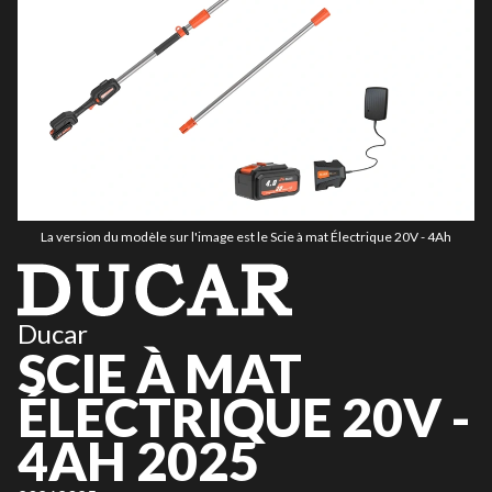
La version du modèle sur l'image est le Scie à mat Électrique 20V - 4Ah
Ducar
SCIE À MAT
ÉLECTRIQUE 20V -
4AH 2025