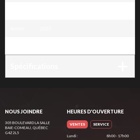
Modèle
:
Rotoculteur pour unité DCS
Année
:
2025
Version
:
Rotoculteur pour unité DCS
Spécifications
NOUS JOINDRE
HEURES D'OUVERTURE
305 BOULEVARD LA SALLE
VENTES
SERVICE
BAIE-COMEAU
, QUÉBEC
G4Z 2L5
Lundi
:
8h00 - 17h00