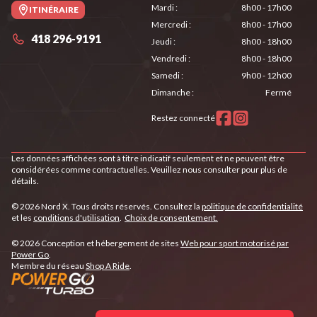
Mardi
:
8h00 - 17h00
ITINÉRAIRE
Mercredi
:
8h00 - 17h00
418 296-9191
Jeudi
:
8h00 - 18h00
Vendredi
:
8h00 - 18h00
Samedi
:
9h00 - 12h00
Dimanche
:
Fermé
Restez connecté
Les données affichées sont à titre indicatif seulement et ne peuvent être
considérées comme contractuelles. Veuillez nous consulter pour plus de
détails.
© 2026 Nord X. Tous droits réservés. Consultez la
politique de confidentialité
et les
conditions d'utilisation
.
Choix de consentement.
© 2026 Conception et hébergement de sites
Web pour sport motorisé par
Power Go
.
Membre du réseau
Shop A Ride
.