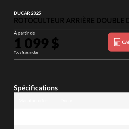
DUCAR 2025
ROTOCULTEUR ARRIÈRE DOUBLE 
À partir de
1 099 $
CA
Tous frais inclus
Spécifications
Manufacturier
:
Ducar
Modèle
:
Rotoculteur arrière double directi