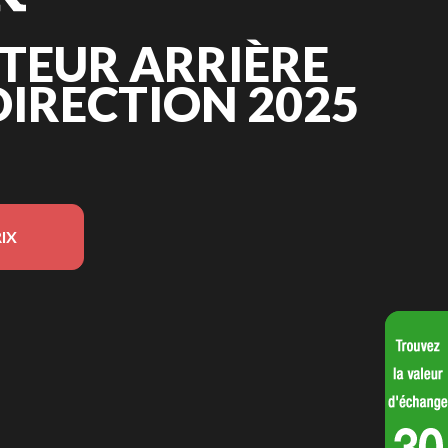
TEUR ARRIÈRE
IRECTION 2025
IX
sur l'image est le Rotoculteur arrière double direction