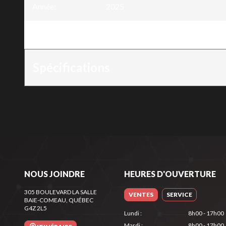
Année
:
2025
Version
:
Rotoculteur arrière double directi
Spécifications
NOUS JOINDRE
HEURES D'OUVERTURE
305 BOULEVARD LA SALLE
VENTES
SERVICE
BAIE-COMEAU
, QUÉBEC
G4Z 2L5
Lundi
:
8h00 - 17h00
Mardi
:
8h00 - 17h00