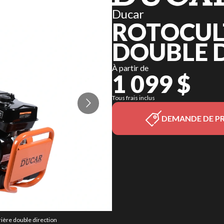
Ducar
ROTOCUL
DOUBLE D
À partir de
1 099 $
Tous frais inclus
DEMANDE DE PR
rière double direction
La version du modèle 