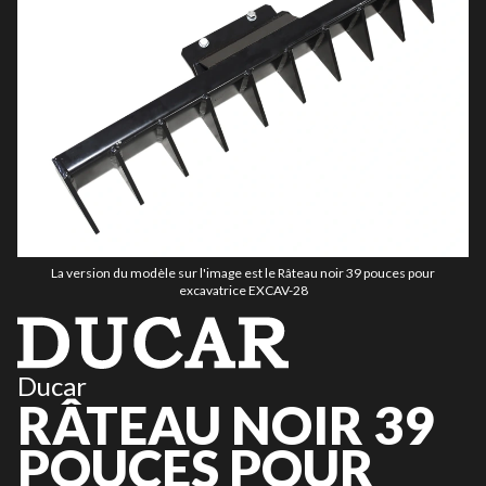
La version du modèle sur l'image est le Râteau noir 39 pouces pour
excavatrice EXCAV-28
Ducar
RÂTEAU NOIR 39
POUCES POUR