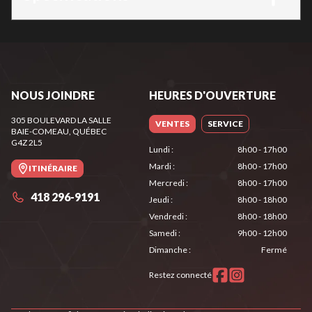
NOUS JOINDRE
HEURES D'OUVERTURE
305 BOULEVARD LA SALLE
VENTES
SERVICE
BAIE-COMEAU
, QUÉBEC
G4Z 2L5
Lundi
:
8h00 - 17h00
Mardi
:
8h00 - 17h00
ITINÉRAIRE
Mercredi
:
8h00 - 17h00
418 296-9191
Jeudi
:
8h00 - 18h00
Vendredi
:
8h00 - 18h00
Samedi
:
9h00 - 12h00
Dimanche
:
Fermé
Restez connecté