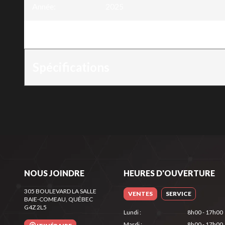
Année
:
2025
Version
:
Moteur 4 Temps - 7HP
Spécifications
NOUS JOINDRE
HEURES D'OUVERTURE
305 BOULEVARD LA SALLE
VENTES
SERVICE
BAIE-COMEAU
, QUÉBEC
G4Z 2L5
Lundi
:
8h00 - 17h00
Mardi
:
8h00 - 17h00