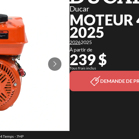
Ducar
MOTEUR 4
2025
2026
2025
À partir de
239 $
Tous frais inclus
DEMANDE DE PR
 4 Temps - 7HP
La version du