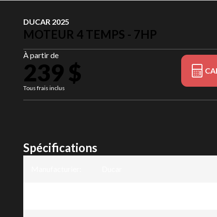
DUCAR 2025
MOTEUR 4 TEMPS - 7HP
À partir de
239 $
CA
Tous frais inclus
Spécifications
Manufacturier
:
Ducar
Modèle
:
Moteur 4 Temps - 7HP