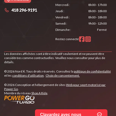
Mercredi
:
8h00 - 17h00
418 296-9191
Jeudi
:
8h00 - 18h00
Vendredi
:
8h00 - 18h00
Samedi
:
9h00 - 12h00
Dimanche
:
Fermé
Restez connecté
Les données affichées sont à titre indicatif seulement et ne peuvent être
considérées comme contractuelles. Veuillez nous consulter pour plus de
détails.
© 2026 Nord X. Tous droits réservés. Consultez la
politique de confidentialité
et les
conditions d'utilisation
.
Choix de consentement.
© 2026 Conception et hébergement de sites
Web pour sport motorisé par
Power Go
.
Membre du réseau
Shop A Ride
.