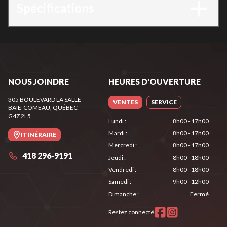
Spécifications
NOUS JOINDRE
HEURES D'OUVERTURE
305 BOULEVARD LA SALLE
VENTES
SERVICE
BAIE-COMEAU
, QUÉBEC
G4Z 2L5
Lundi
:
8h00 - 17h00
Mardi
:
8h00 - 17h00
ITINÉRAIRE
Mercredi
:
8h00 - 17h00
418 296-9191
Jeudi
:
8h00 - 18h00
Vendredi
:
8h00 - 18h00
Samedi
:
9h00 - 12h00
Dimanche
:
Fermé
Restez connecté