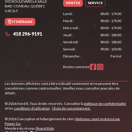
305 BOULEVARD LA SALLE
VENTES
SERVICE
BAIE-COMEAU
, QUÉBEC
G4Z 2L5
Lundi
:
8h00 - 17h00
Mardi
:
8h00 - 17h00
ITINÉRAIRE
Mercredi
:
8h00 - 17h00
418 296-9191
Jeudi
:
8h00 - 18h00
Vendredi
:
8h00 - 18h00
Samedi
:
9h00 - 12h00
Dimanche
:
Fermé
Restez connecté
Les données affichées sont à titre indicatif seulement et ne peuvent être
considérées comme contractuelles. Veuillez nous consulter pour plus de
détails.
© 2026 Nord X. Tous droits réservés. Consultez la
politique de confidentialité
et les
conditions d'utilisation
.
Choix de consentement.
© 2026 Conception et hébergement de sites
Web pour sport motorisé par
Power Go
.
Membre du réseau
Shop A Ride
.