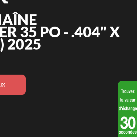
HAÎNE
 35 PO - .404" X
4) 2025
IX