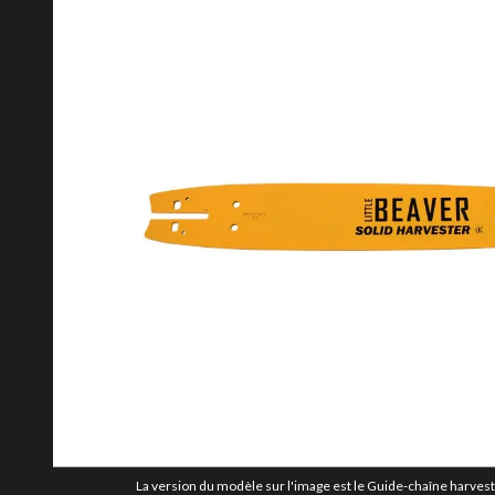
La version du modèle sur l'image est le Guide-chaîne harveste