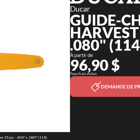
Ducar
GUIDE-C
HARVESTER
.080" (11
À partir de
96,90 $
Tous frais inclus
DEMANDE DE PR
r 35 po - .404" x .080" (114)