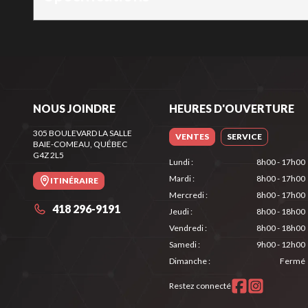
NOUS JOINDRE
HEURES D'OUVERTURE
305 BOULEVARD LA SALLE
VENTES
SERVICE
BAIE-COMEAU
, QUÉBEC
G4Z 2L5
Lundi
:
8h00 - 17h00
Mardi
:
8h00 - 17h00
ITINÉRAIRE
Mercredi
:
8h00 - 17h00
418 296-9191
Jeudi
:
8h00 - 18h00
Vendredi
:
8h00 - 18h00
Samedi
:
9h00 - 12h00
Dimanche
:
Fermé
Restez connecté