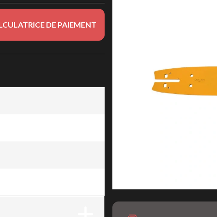
LCULATRICE DE PAIEMENT
4" x .080" (114)
4" x .080" (114)