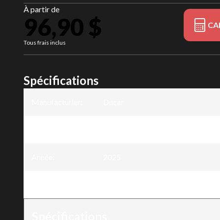
À partir de
96,90 $
CA
Tous frais inclus
Spécifications
Manufacturier
:
Ducar
Modèle
:
Guide-chaîne harvester 35 po - .40
Année
:
2025
Version
:
Guide-chaîne harvester 35 po - .40
Spécifications