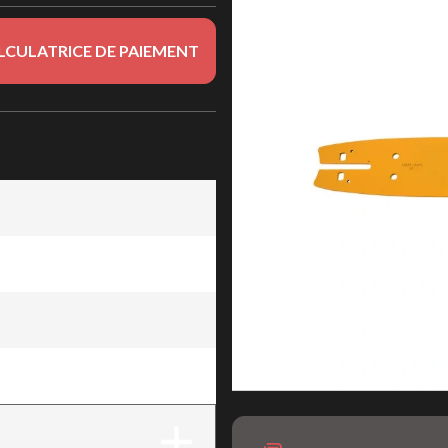
LCULATRICE DE PAIEMENT
4" x .080" (149)
4" x .080" (149)