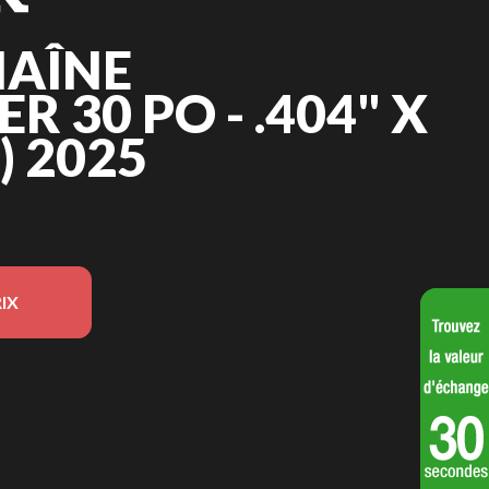
HAÎNE
 30 PO - .404" X
9) 2025
IX