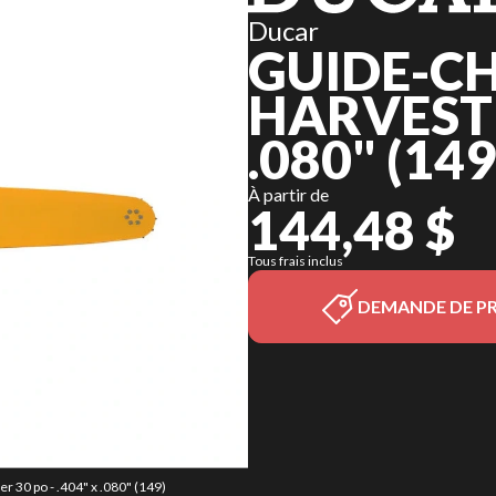
Ducar
GUIDE-C
HARVESTER
.080" (14
À partir de
144,48 $
Tous frais inclus
DEMANDE DE PR
r 30 po - .404" x .080" (149)