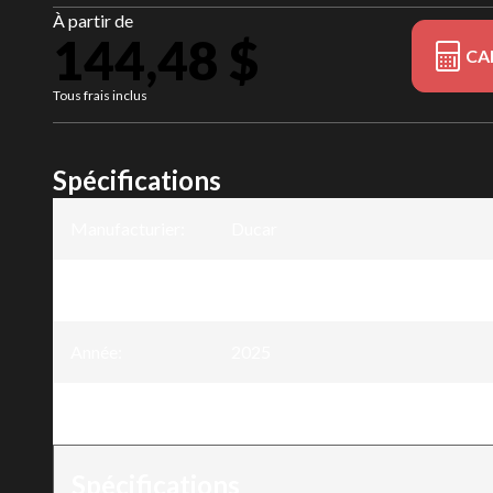
À partir de
144,48 $
CA
Tous frais inclus
Spécifications
Manufacturier
:
Ducar
Modèle
:
Guide-chaîne harvester 30 po - .40
Année
:
2025
Version
:
Guide-chaîne harvester 30 po - .40
Spécifications