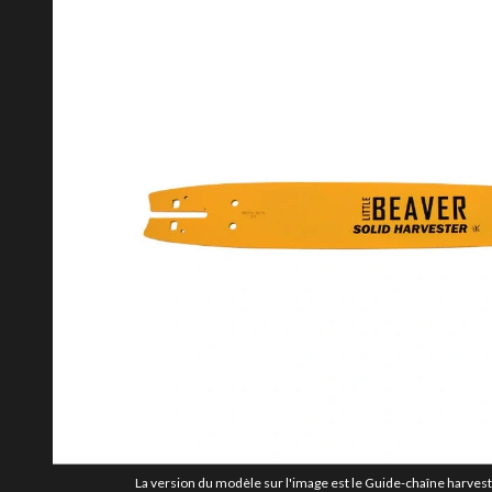
La version du modèle sur l'image est le Guide-chaîne harveste