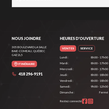
NOUS JOINDRE
HEURES D'OUVERTURE
305 BOULEVARD LA SALLE
VENTES
SERVICE
BAIE-COMEAU
, QUÉBEC
G4Z 2L5
Lundi
:
8h00 - 17h00
Mardi
:
8h00 - 17h00
ITINÉRAIRE
Mercredi
:
8h00 - 17h00
418 296-9191
Jeudi
:
8h00 - 18h00
Vendredi
:
8h00 - 18h00
Samedi
:
9h00 - 12h00
Dimanche
:
Fermé
Restez connecté