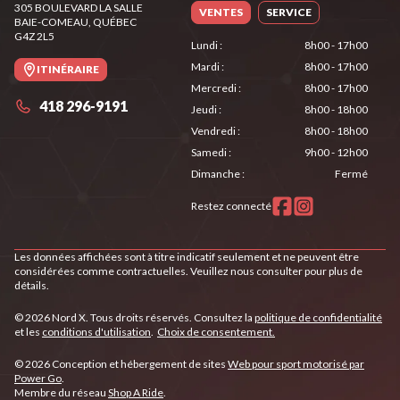
305 BOULEVARD LA SALLE
VENTES
SERVICE
BAIE-COMEAU
, QUÉBEC
G4Z 2L5
Lundi
:
8h00 - 17h00
Mardi
:
8h00 - 17h00
ITINÉRAIRE
Mercredi
:
8h00 - 17h00
418 296-9191
Jeudi
:
8h00 - 18h00
Vendredi
:
8h00 - 18h00
Samedi
:
9h00 - 12h00
Dimanche
:
Fermé
Restez connecté
Les données affichées sont à titre indicatif seulement et ne peuvent être
considérées comme contractuelles. Veuillez nous consulter pour plus de
détails.
© 2026 Nord X. Tous droits réservés. Consultez la
politique de confidentialité
et les
conditions d'utilisation
.
Choix de consentement.
© 2026 Conception et hébergement de sites
Web pour sport motorisé par
Power Go
.
Membre du réseau
Shop A Ride
.