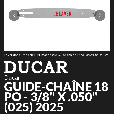
La version du modèle sur l'image est le Guide-chaîne 18 po - 3/8" x .050" (025)
La
Ducar
GUIDE-CHAÎNE 18
PO - 3/8" X .050"
(025) 2025