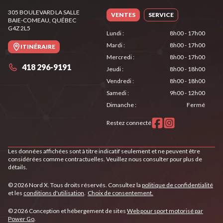
305 BOULEVARD LA SALLE
VENTES
SERVICE
BAIE-COMEAU
, QUÉBEC
G4Z 2L5
Lundi
:
8h00 - 17h00
Mardi
:
8h00 - 17h00
ITINÉRAIRE
Mercredi
:
8h00 - 17h00
418 296-9191
Jeudi
:
8h00 - 18h00
Vendredi
:
8h00 - 18h00
Samedi
:
9h00 - 12h00
Dimanche
:
Fermé
Restez connecté
Les données affichées sont à titre indicatif seulement et ne peuvent être
considérées comme contractuelles. Veuillez nous consulter pour plus de
détails.
© 2026 Nord X. Tous droits réservés. Consultez la
politique de confidentialité
et les
conditions d'utilisation
.
Choix de consentement.
© 2026 Conception et hébergement de sites
Web pour sport motorisé par
Power Go
.