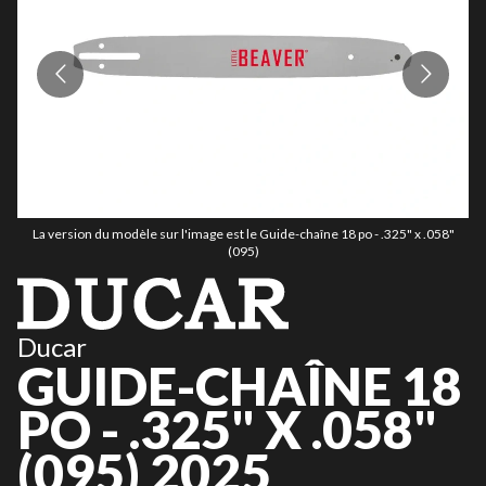
La version du modèle sur l'image est le Guide-chaîne 18 po - .325" x .058"
(095)
Ducar
GUIDE-CHAÎNE 18
PO - .325" X .058"
(095) 2025