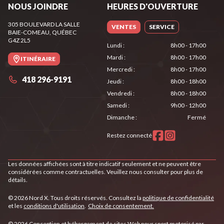
NOUS JOINDRE
HEURES D'OUVERTURE
305 BOULEVARD LA SALLE
VENTES
SERVICE
BAIE-COMEAU
, QUÉBEC
G4Z 2L5
Lundi
:
8h00 - 17h00
Mardi
:
8h00 - 17h00
ITINÉRAIRE
Mercredi
:
8h00 - 17h00
418 296-9191
Jeudi
:
8h00 - 18h00
Vendredi
:
8h00 - 18h00
Samedi
:
9h00 - 12h00
Dimanche
:
Fermé
Restez connecté
Les données affichées sont à titre indicatif seulement et ne peuvent être
considérées comme contractuelles. Veuillez nous consulter pour plus de
détails.
© 2026 Nord X. Tous droits réservés. Consultez la
politique de confidentialité
et les
conditions d'utilisation
.
Choix de consentement.
© 2026 Conception et hébergement de sites
Web pour sport motorisé par