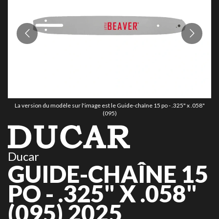
La version du modèle sur l'image est le Guide-chaîne 15 po - .325" x .058"
(095)
Ducar
GUIDE-CHAÎNE 15
PO - .325" X .058"
(095) 2025