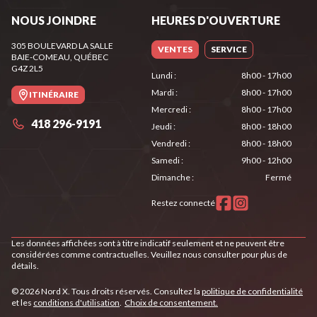
NOUS JOINDRE
HEURES D'OUVERTURE
305 BOULEVARD LA SALLE
VENTES
SERVICE
BAIE-COMEAU
, QUÉBEC
G4Z 2L5
Lundi
:
8h00 - 17h00
Mardi
:
8h00 - 17h00
ITINÉRAIRE
Mercredi
:
8h00 - 17h00
418 296-9191
Jeudi
:
8h00 - 18h00
Vendredi
:
8h00 - 18h00
Samedi
:
9h00 - 12h00
Dimanche
:
Fermé
Restez connecté
Les données affichées sont à titre indicatif seulement et ne peuvent être
considérées comme contractuelles. Veuillez nous consulter pour plus de
détails.
© 2026 Nord X. Tous droits réservés. Consultez la
politique de confidentialité
et les
conditions d'utilisation
.
Choix de consentement.