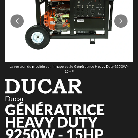
La version du modèle sur l'image est le Génératrice Heavy Duty 9250W -
15HP
Ducar
GÉNÉRATRICE
HEAVY DUTY
9250W - 15HP