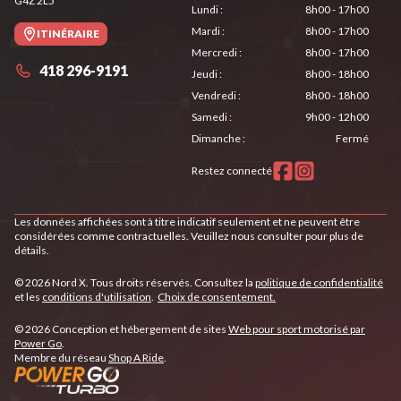
G4Z 2L5
Lundi
:
8h00 - 17h00
Mardi
:
8h00 - 17h00
ITINÉRAIRE
Mercredi
:
8h00 - 17h00
418 296-9191
Jeudi
:
8h00 - 18h00
Vendredi
:
8h00 - 18h00
Samedi
:
9h00 - 12h00
Dimanche
:
Fermé
Restez connecté
Les données affichées sont à titre indicatif seulement et ne peuvent être
considérées comme contractuelles. Veuillez nous consulter pour plus de
détails.
© 2026 Nord X. Tous droits réservés. Consultez la
politique de confidentialité
et les
conditions d'utilisation
.
Choix de consentement.
© 2026 Conception et hébergement de sites
Web pour sport motorisé par
Power Go
.
Membre du réseau
Shop A Ride
.