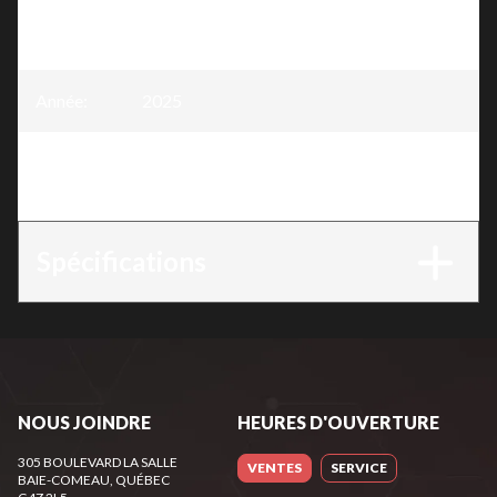
Modèle
:
Génératrice à onduleur 4400W (Dual Fuel:
Propane et essence) (disponible juin 2025)
Année
:
2025
Version
:
Génératrice à onduleur 4400W (Dual Fuel:
Propane et essence) (disponible juin 2025)
Spécifications
NOUS JOINDRE
HEURES D'OUVERTURE
305 BOULEVARD LA SALLE
VENTES
SERVICE
BAIE-COMEAU
, QUÉBEC