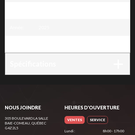
Modèle
:
Génératrice 9250W - 15HP
Année
:
2025
Version
:
Génératrice 9250W - 15HP
Spécifications
NOUS JOINDRE
HEURES D'OUVERTURE
305 BOULEVARD LA SALLE
VENTES
SERVICE
BAIE-COMEAU
, QUÉBEC
G4Z 2L5
Lundi
:
8h00 - 17h00