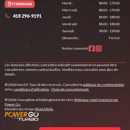
Mardi
:
8h00 - 17h00
ITINÉRAIRE
Mercredi
:
8h00 - 17h00
418 296-9191
Jeudi
:
8h00 - 18h00
Vendredi
:
8h00 - 18h00
Samedi
:
9h00 - 12h00
Dimanche
:
Fermé
Restez connecté
Les données affichées sont à titre indicatif seulement et ne peuvent être
considérées comme contractuelles. Veuillez nous consulter pour plus de
détails.
© 2026 Nord X. Tous droits réservés. Consultez la
politique de confidentialité
et les
conditions d'utilisation
.
Choix de consentement.
© 2026 Conception et hébergement de sites
Web pour sport motorisé par
Power Go
.
Membre du réseau
Shop A Ride
.