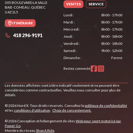
305 BOULEVARD LA SALLE
VENTES
SERVICE
BAIE-COMEAU
, QUÉBEC
G4Z 2L5
Lundi
:
8h00 - 17h00
Mardi
:
8h00 - 17h00
ITINÉRAIRE
Mercredi
:
8h00 - 17h00
418 296-9191
Jeudi
:
8h00 - 18h00
Vendredi
:
8h00 - 18h00
Samedi
:
9h00 - 12h00
Dimanche
:
Fermé
Restez connecté
Les données affichées sont à titre indicatif seulement et ne peuvent être
considérées comme contractuelles. Veuillez nous consulter pour plus de
détails.
© 2026 Nord X. Tous droits réservés. Consultez la
politique de confidentialité
et les
conditions d'utilisation
.
Choix de consentement.
© 2026 Conception et hébergement de sites
Web pour sport motorisé par
Power Go
.
Membre du réseau
Shop A Ride
.