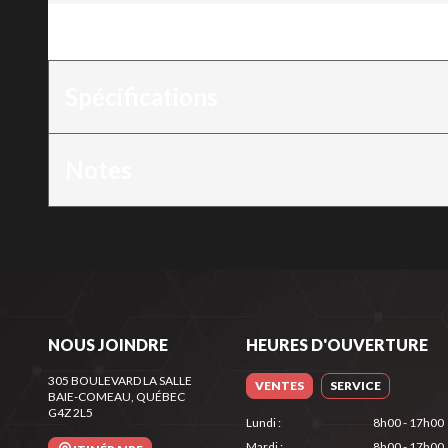
Version
:
Excavatrice 28"- 0.8T
Spécifications
Notes
NOUS JOINDRE
HEURES D'OUVERTURE
305 BOULEVARD LA SALLE
VENTES
SERVICE
BAIE-COMEAU
, QUÉBEC
G4Z 2L5
Lundi
:
8h00 - 17h00
Mardi
:
8h00 - 17h00