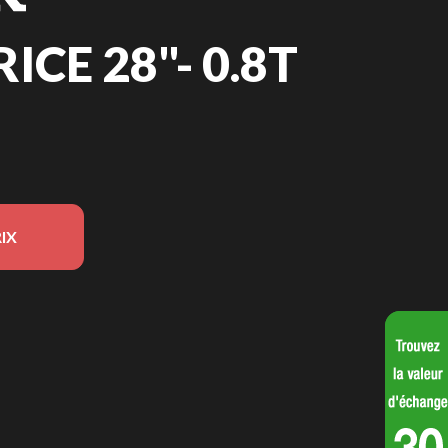
CE 28"- 0.8T
IX
 modèle sur l'image est le Excavatrice 28"- 0.8T