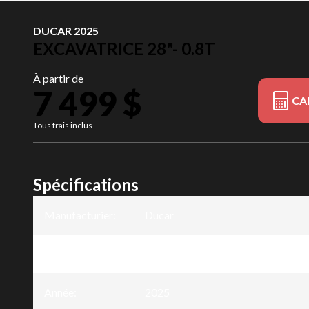
DUCAR 2025
EXCAVATRICE 28"- 0.8T
À partir de
7 499 $
CA
Tous frais inclus
Spécifications
Manufacturier
:
Ducar
Modèle
:
Excavatrice 28"- 0.8T
Année
:
2025