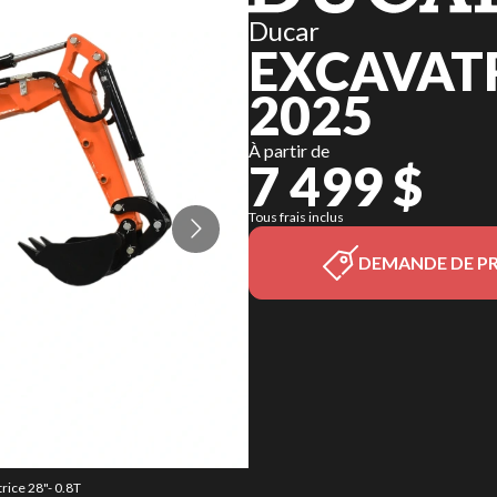
Ducar
EXCAVATRI
2025
À partir de
7 499 $
Tous frais inclus
DEMANDE DE PR
rice 28"- 0.8T
La version du