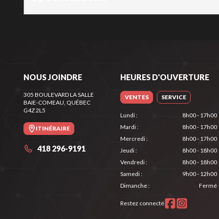
NOUS JOINDRE
HEURES D'OUVERTURE
305 BOULEVARD LA SALLE
VENTES
SERVICE
BAIE-COMEAU
, QUÉBEC
G4Z 2L5
Lundi
:
8h00 - 17h00
Mardi
:
8h00 - 17h00
ITINÉRAIRE
Mercredi
:
8h00 - 17h00
418 296-9191
Jeudi
:
8h00 - 18h00
Vendredi
:
8h00 - 18h00
Samedi
:
9h00 - 12h00
Dimanche
:
Fermé
Restez connecté