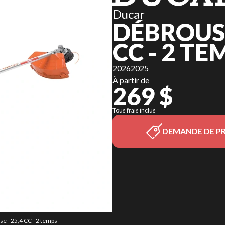
Ducar
DÉBROUSS
CC - 2 TE
2026
2025
À partir de
269 $
Tous frais inclus
DEMANDE DE PR
se - 25,4 CC - 2 temps