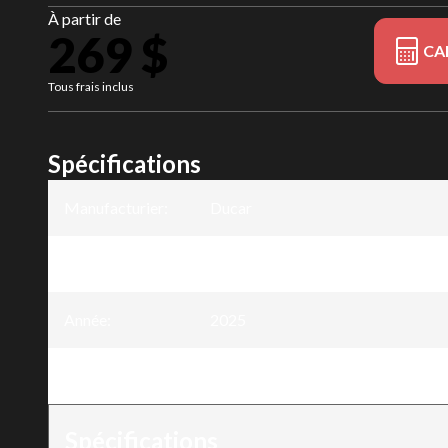
À partir de
269 $
CA
Tous frais inclus
Spécifications
Manufacturier
:
Ducar
Modèle
:
Débroussailleuse - 25,4 CC - 2 tem
Année
:
2025
Version
:
Débroussailleuse - 25,4 CC - 2 tem
Spécifications