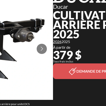
Ducar
CULTIVA
ARRIÈRE 
2025
2026
2025
À partir de
379 $
Tous frais inclus
DEMANDE DE PR
s arrière pour unité DCS
La version du modèle su