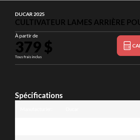
DUCAR 2025
CULTIVATEUR LAMES ARRIÈRE PO
À partir de
379 $
CA
Tous frais inclus
Spécifications
Manufacturier
:
Ducar
Modèle
:
Cultivateur lames arrière pour uni