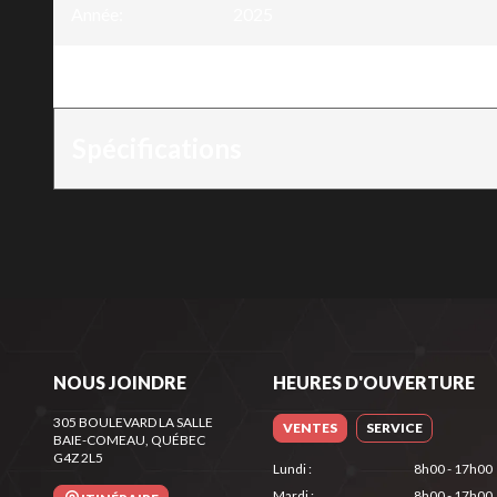
Année
:
2025
Version
:
Cultivateur lames arrière pour uni
Spécifications
NOUS JOINDRE
HEURES D'OUVERTURE
305 BOULEVARD LA SALLE
VENTES
SERVICE
BAIE-COMEAU
, QUÉBEC
G4Z 2L5
Lundi
:
8h00 - 17h00
Mardi
:
8h00 - 17h00