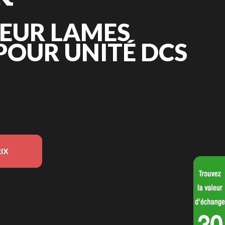
TEUR LAMES
POUR UNITÉ DCS
IX
r l'image est le Cultivateur lames arrière pour unité DCS