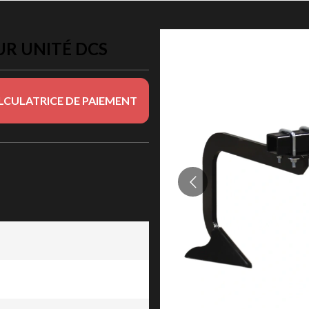
UR UNITÉ DCS
LCULATRICE DE PAIEMENT
té DCS