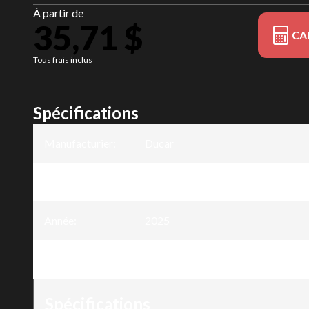
À partir de
35,71 $
CA
Tous frais inclus
Spécifications
Manufacturier
:
Ducar
Modèle
:
Chaîne harvester .404" x .080" - 90
Année
:
2025
Version
:
Chaîne harvester .404" x .080" - 90
Spécifications