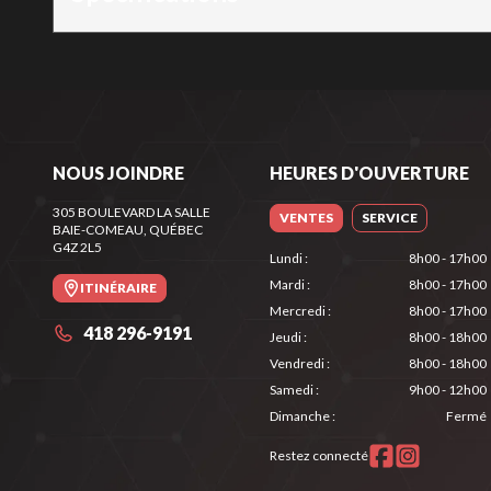
NOUS JOINDRE
HEURES D'OUVERTURE
305 BOULEVARD LA SALLE
VENTES
SERVICE
BAIE-COMEAU
, QUÉBEC
G4Z 2L5
Lundi
:
8h00 - 17h00
Mardi
:
8h00 - 17h00
ITINÉRAIRE
Mercredi
:
8h00 - 17h00
418 296-9191
Jeudi
:
8h00 - 18h00
Vendredi
:
8h00 - 18h00
Samedi
:
9h00 - 12h00
Dimanche
:
Fermé
Restez connecté