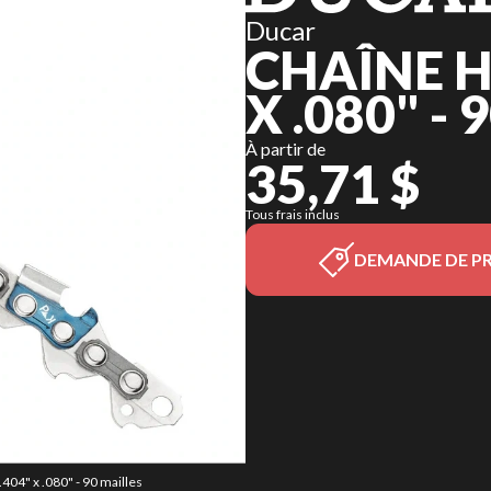
Ducar
CHAÎNE H
X .080" -
À partir de
35,71 $
Tous frais inclus
DEMANDE DE PR
404" x .080" - 90 mailles