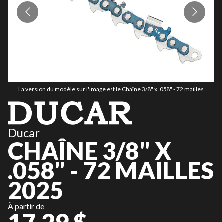
La version du modèle sur l'image est le Chaîne 3/8" x .058" - 72 mailles
Ducar
CHAÎNE 3/8" X
.058" - 72 MAILLES
2025
À partir de
17,29 $