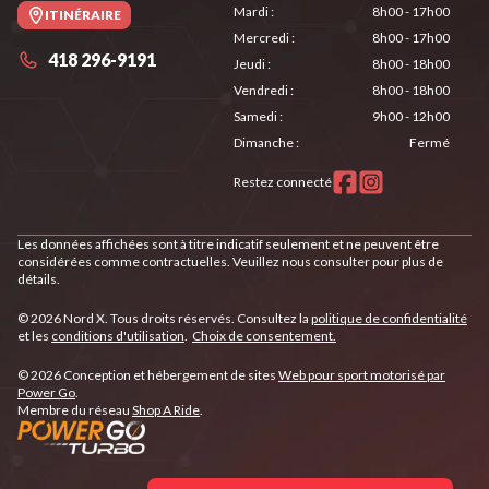
Mardi
:
8h00 - 17h00
ITINÉRAIRE
Mercredi
:
8h00 - 17h00
418 296-9191
Jeudi
:
8h00 - 18h00
Vendredi
:
8h00 - 18h00
Samedi
:
9h00 - 12h00
Dimanche
:
Fermé
Restez connecté
Les données affichées sont à titre indicatif seulement et ne peuvent être
considérées comme contractuelles. Veuillez nous consulter pour plus de
détails.
© 2026 Nord X. Tous droits réservés. Consultez la
politique de confidentialité
et les
conditions d'utilisation
.
Choix de consentement.
© 2026 Conception et hébergement de sites
Web pour sport motorisé par
Power Go
.
Membre du réseau
Shop A Ride
.