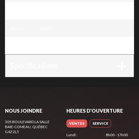
Modèle
:
Chaîne 3/8" x .058" - 72 mailles
Année
:
2025
Version
:
Chaîne 3/8" x .058" - 72 mailles
Spécifications
NOUS JOINDRE
HEURES D'OUVERTURE
305 BOULEVARD LA SALLE
VENTES
SERVICE
BAIE-COMEAU
, QUÉBEC
G4Z 2L5
Lundi
:
8h00 - 17h00