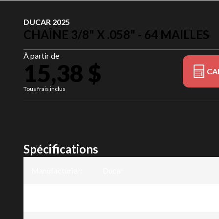
DUCAR 2025
CHAÎNE 3/8" X .058" - 64 MAILLES
À partir de
15,38 $
CA
Tous frais inclus
Spécifications
Manufacturier
:
Ducar
Modèle
:
Chaîne 3/8" x .058" - 64 mailles