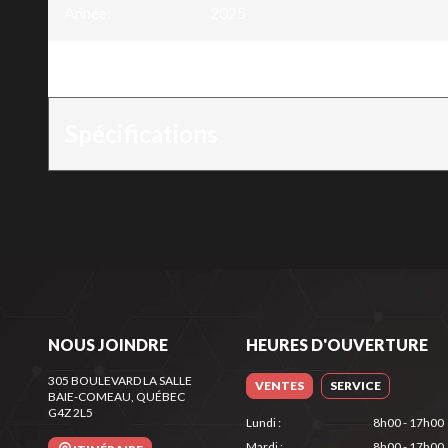
Année
:
2025
Version
:
Chaîne 3/8" x .058" - 64 mailles
Spécifications
NOUS JOINDRE
HEURES D'OUVERTURE
305 BOULEVARD LA SALLE
VENTES
SERVICE
BAIE-COMEAU
, QUÉBEC
G4Z 2L5
Lundi
:
8h00 - 17h00
Mardi
:
8h00 - 17h00