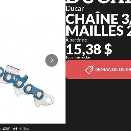
Ducar
CHAÎNE 3/
MAILLES 
À partir de
15,38 $
Tous frais inclus
DEMANDE DE PR
x .058" - 64 mailles
La version du modèl