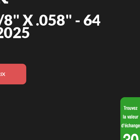
8" X .058" - 64
2025
IX
e sur l'image est le Chaîne 3/8" x .058" - 64 mailles