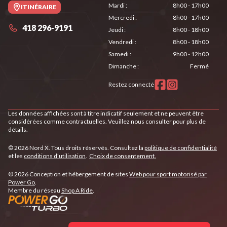
Mardi
:
8h00 - 17h00
ITINÉRAIRE
Mercredi
:
8h00 - 17h00
418 296-9191
Jeudi
:
8h00 - 18h00
Vendredi
:
8h00 - 18h00
Samedi
:
9h00 - 12h00
Dimanche
:
Fermé
Restez connecté
Les données affichées sont à titre indicatif seulement et ne peuvent être
considérées comme contractuelles. Veuillez nous consulter pour plus de
détails.
© 2026 Nord X. Tous droits réservés. Consultez la
politique de confidentialité
et les
conditions d'utilisation
.
Choix de consentement.
© 2026 Conception et hébergement de sites
Web pour sport motorisé par
Power Go
.
Membre du réseau
Shop A Ride
.