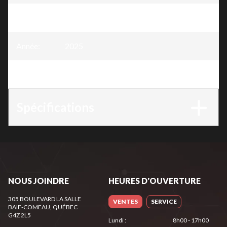
Modèle
:
Chaîne 3/8" x .058" - 60 mailles
Année
:
2025
Version
:
Chaîne 3/8" x .058" - 60 mailles
Spécifications
NOUS JOINDRE
HEURES D'OUVERTURE
305 BOULEVARD LA SALLE
VENTES
SERVICE
BAIE-COMEAU
, QUÉBEC
G4Z 2L5
Lundi
:
8h00 - 17h00