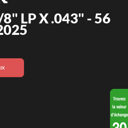
8" LP X .043" - 56
2025
IX
 sur l'image est le Chaîne 3/8" LP x .043" - 56 mailles