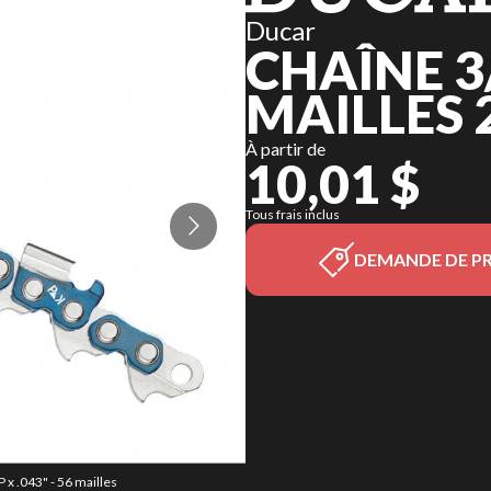
Ducar
CHAÎNE 3/
MAILLES 
À partir de
10,01 $
Tous frais inclus
DEMANDE DE PR
 x .043" - 56 mailles
La version du modèle