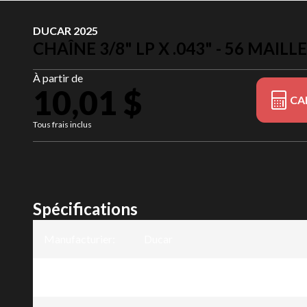
DUCAR 2025
CHAÎNE 3/8" LP X .043" - 56 MAILL
À partir de
10,01 $
CA
Tous frais inclus
Spécifications
Manufacturier
:
Ducar
Modèle
:
Chaîne 3/8" LP x .043" - 56 mailles