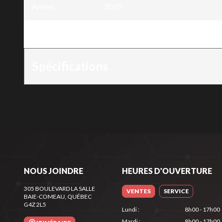
Année
:
2025
Version
:
Chaîne 3/8" LP x .043" - 56 mailles
Spécifications
NOUS JOINDRE
HEURES D'OUVERTURE
305 BOULEVARD LA SALLE
VENTES
SERVICE
BAIE-COMEAU
, QUÉBEC
G4Z 2L5
Lundi
:
8h00 - 17h00
Mardi
:
8h00 - 17h00