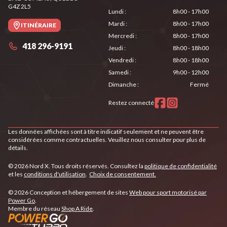
G4Z 2L5
Lundi
:
8h00 - 17h00
Mardi
:
8h00 - 17h00
ITINÉRAIRE
Mercredi
:
8h00 - 17h00
418 296-9191
Jeudi
:
8h00 - 18h00
Vendredi
:
8h00 - 18h00
Samedi
:
9h00 - 12h00
Dimanche
:
Fermé
Restez connecté
Les données affichées sont à titre indicatif seulement et ne peuvent être
considérées comme contractuelles. Veuillez nous consulter pour plus de
détails.
© 2026 Nord X. Tous droits réservés. Consultez la
politique de confidentialité
et les
conditions d'utilisation
.
Choix de consentement.
© 2026 Conception et hébergement de sites
Web pour sport motorisé par
Power Go
.
Membre du réseau
Shop A Ride
.