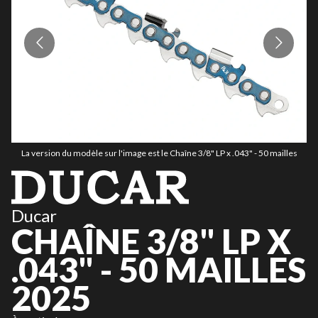
La version du modèle sur l'image est le Chaîne 3/8" LP x .043" - 50 mailles
Ducar
CHAÎNE 3/8" LP X
.043" - 50 MAILLES
2025