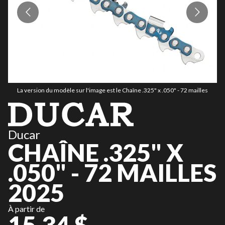
La version du modèle sur l'image est le Chaîne .325" x .050" - 72 mailles
Ducar
CHAÎNE .325" X
.050" - 72 MAILLES
2025
À partir de
15,34 $