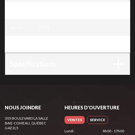
Modèle
:
Chaîne .325" x .050" - 72 mailles
Année
:
2025
Version
:
Chaîne .325" x .050" - 72 mailles
Spécifications
NOUS JOINDRE
HEURES D'OUVERTURE
305 BOULEVARD LA SALLE
VENTES
SERVICE
BAIE-COMEAU
, QUÉBEC
G4Z 2L5
Lundi
:
8h00 - 17h00