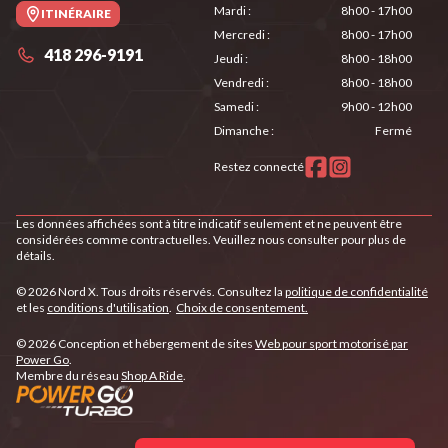
Mardi
:
8h00 - 17h00
ITINÉRAIRE
Mercredi
:
8h00 - 17h00
418 296-9191
Jeudi
:
8h00 - 18h00
Vendredi
:
8h00 - 18h00
Samedi
:
9h00 - 12h00
Dimanche
:
Fermé
Restez connecté
Les données affichées sont à titre indicatif seulement et ne peuvent être
considérées comme contractuelles. Veuillez nous consulter pour plus de
détails.
© 2026 Nord X. Tous droits réservés. Consultez la
politique de confidentialité
et les
conditions d'utilisation
.
Choix de consentement.
© 2026 Conception et hébergement de sites
Web pour sport motorisé par
Power Go
.
Membre du réseau
Shop A Ride
.