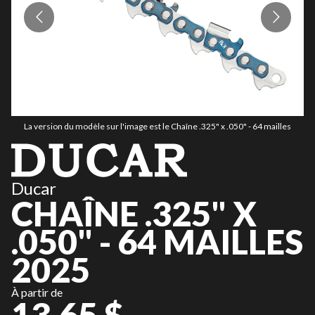
La version du modèle sur l'image est le Chaîne .325" x .050" - 64 mailles
Ducar
CHAÎNE .325" X
.050" - 64 MAILLES
2025
À partir de
13,65 $