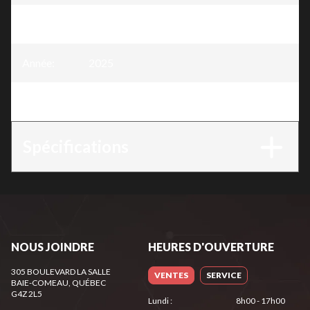
Modèle
:
Chaîne .325" x .050" - 64 mailles
Année
:
2025
Version
:
Chaîne .325" x .050" - 64 mailles
Spécifications
NOUS JOINDRE
HEURES D'OUVERTURE
305 BOULEVARD LA SALLE
VENTES
SERVICE
BAIE-COMEAU
, QUÉBEC
G4Z 2L5
Lundi
:
8h00 - 17h00