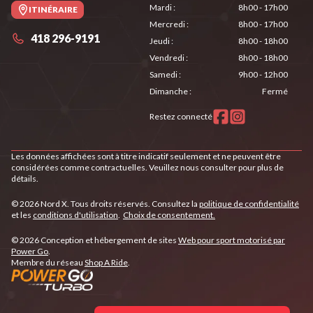
Mardi
:
8h00 - 17h00
ITINÉRAIRE
Mercredi
:
8h00 - 17h00
418 296-9191
Jeudi
:
8h00 - 18h00
Vendredi
:
8h00 - 18h00
Samedi
:
9h00 - 12h00
Dimanche
:
Fermé
Restez connecté
Les données affichées sont à titre indicatif seulement et ne peuvent être
considérées comme contractuelles. Veuillez nous consulter pour plus de
détails.
© 2026 Nord X. Tous droits réservés. Consultez la
politique de confidentialité
et les
conditions d'utilisation
.
Choix de consentement.
© 2026 Conception et hébergement de sites
Web pour sport motorisé par
Power Go
.
Membre du réseau
Shop A Ride
.