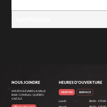
Version
:
Professional 32
Spécification
NOUS JOINDRE
HEURES D'OUVERTURE
305 BOULEVARD LA SALLE
VENTES
SERVICE
BAIE-COMEAU
, QUÉBEC
G4Z 2L5
Lundi
:
8h00 - 17h00
Mardi
:
8h00 - 17h00