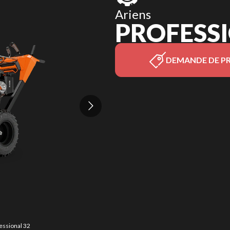
Ariens
PROFESSI
DEMANDE DE PR
essional 32
La version