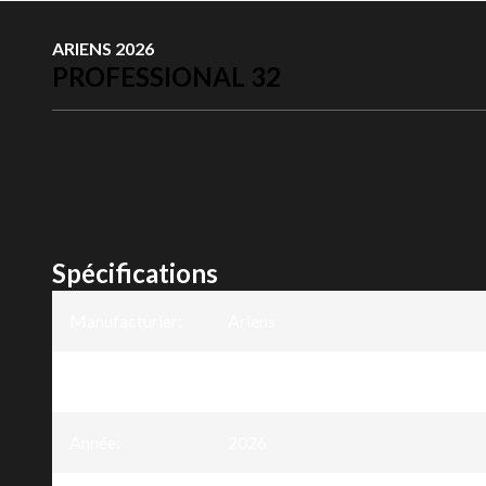
ARIENS 2026
PROFESSIONAL 32
Spécifications
Manufacturier
:
Ariens
Modèle
:
Professional 32
Année
:
2026