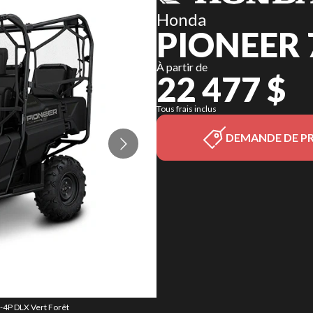
Honda
PIONEER 
À partir de
22 477 $
Tous frais inclus
DEMANDE DE PR
0-4P DLX Vert Forêt
La version du modè