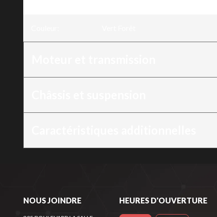
Version
:
Pioneer 700-4P DLX Vert Forêt
Couleur
:
Vert Forêt
Moteur et transmission
Châssis et suspension
Caractéristiques additionnelles
NOUS JOINDRE
HEURES D'OUVERTURE