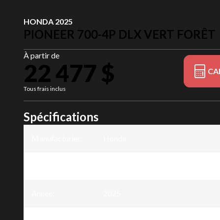
HONDA 2025
PIONEER 700-4P DLX VERT FORÊT
À partir de
22 477 $
CA
Tous frais inclus
Spécifications
Manufacturier
:
Honda
Modèle
:
Pioneer 700-4P
Année
:
2025