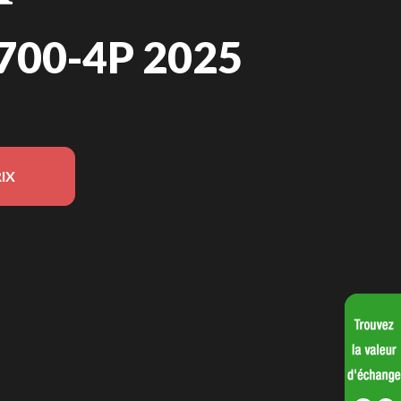
700-4P 2025
IX
le sur l'image est le Pioneer 700-4P DLX Vert Forêt