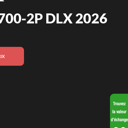
700-2P DLX 2026
IX
le sur l'image est le Pioneer 700-2P DLX Vert Forêt