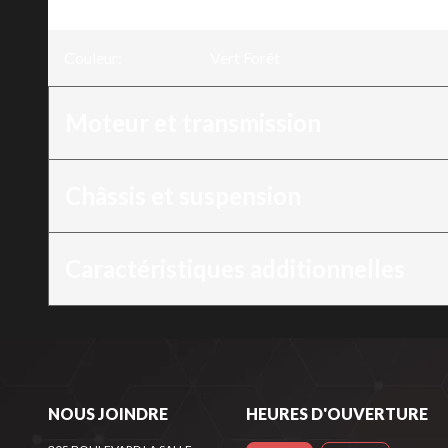
Version
:
Pioneer 700-2P DLX Vert Forêt
Couleur
:
Vert Forêt
Moteur et transmission
Châssis et suspension
Caractéristiques additionnelles
NOUS JOINDRE
HEURES D'OUVERTURE