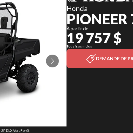
Honda
PIONEER 
À partir de
19 757 $
Tous frais inclus
DEMANDE DE PR
0-2P DLX Vert Forêt
La version du modè