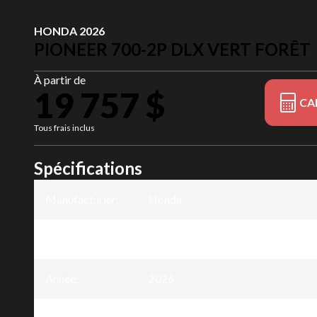
HONDA 2026
PIONEER 700-2P DLX VERT FORÊT
À partir de
19 757 $
CA
Tous frais inclus
Spécifications
Manufacturier
:
Honda
Modèle
:
Pioneer 700-2P DLX
Année
:
2026