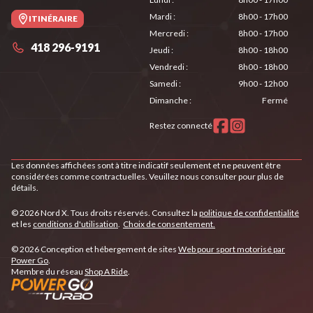
Mardi
:
8h00 - 17h00
ITINÉRAIRE
Mercredi
:
8h00 - 17h00
418 296-9191
Jeudi
:
8h00 - 18h00
Vendredi
:
8h00 - 18h00
Samedi
:
9h00 - 12h00
Dimanche
:
Fermé
Restez connecté
Les données affichées sont à titre indicatif seulement et ne peuvent être
considérées comme contractuelles. Veuillez nous consulter pour plus de
détails.
© 2026 Nord X. Tous droits réservés. Consultez la
politique de confidentialité
et les
conditions d'utilisation
.
Choix de consentement.
© 2026 Conception et hébergement de sites
Web pour sport motorisé par
Power Go
.
Membre du réseau
Shop A Ride
.